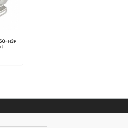
150-H3P
 )