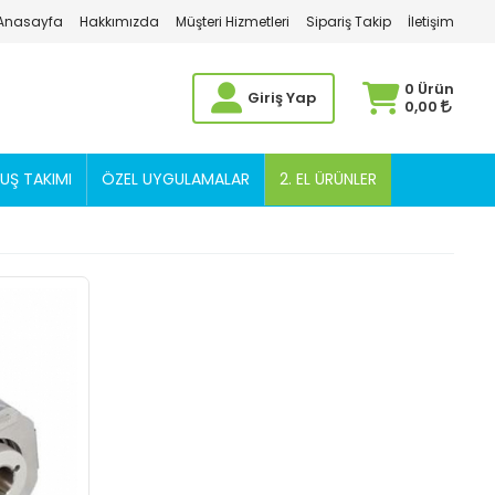
Anasayfa
Hakkımızda
Müşteri Hizmetleri
Sipariş Takip
İletişim
0 Ürün
Giriş Yap
0,00
Ş TAKIMI
ÖZEL UYGULAMALAR
2. EL ÜRÜNLER