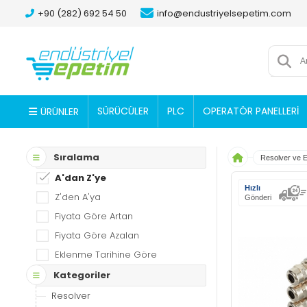
+90 (282) 692 54 50
info@endustriyelsepetim.com
SÜRÜCÜLER
PLC
OPERATÖR PANELLERİ
ÜRÜNLER
Sıralama
Resolver ve 
A'dan Z'ye
Hızlı
Z'den A'ya
Gönderi
Fiyata Göre Artan
Fiyata Göre Azalan
Eklenme Tarihine Göre
Kategoriler
Resolver