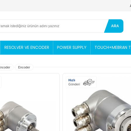
ARA
RESOLVER VE ENCODER
POWER SUPPLY
TOUCH+MEBRAN TU
Encoder
Encoder
Hızlı
Gönderi