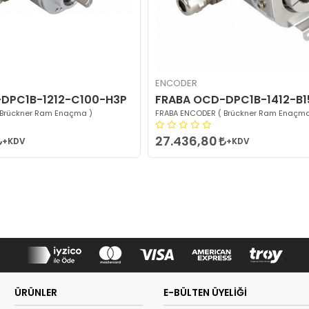
ENCODER
DPC1B-1212-C100-H3P
FRABA OCD-DPC1B-1412-B
 Brückner Ram Enaçma )
FRABA ENCODER ( Brückner Ram Enaçma
27.436,80
+KDV
+KDV
ÜRÜNLER
E-BÜLTEN ÜYELİĞİ