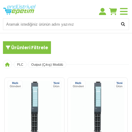
Ürünleri Filtrele
PLC
Output (Çıkış) Modülü
Hızlı
Yeni
Hızlı
Yeni
Gönderi
Ürün
Gönderi
Ürün