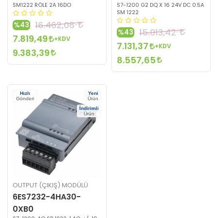
SM1222 RÖLE 2A 16DO
S7-1200 G2 DQ X 16 24V DC 0.5A
SM 1222
16.462,08
%43
15.013,42
%43
7.819,49
+KDV
7.131,37
+KDV
9.383,39
8.557,65
Hızlı
Yeni
Gönderi
Ürün
İndirimli
Ürün
OUTPUT (ÇIKIŞ) MODÜLÜ
6ES7232-4HA30-
0XB0