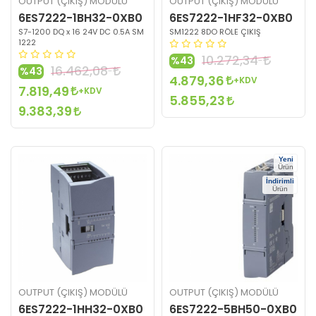
OUTPUT (ÇIKIŞ) MODÜLÜ
OUTPUT (ÇIKIŞ) MODÜLÜ
6ES7222-1BH32-0XB0
6ES7222-1HF32-0XB0
S7-1200 DQ x 16 24V DC 0.5A SM
SM1222 8DO RÖLE ÇIKIŞ
1222
10.272,34
%43
16.462,08
%43
4.879,36
+KDV
7.819,49
+KDV
5.855,23
9.383,39
Yeni
Ürün
İndirimli
Ürün
OUTPUT (ÇIKIŞ) MODÜLÜ
OUTPUT (ÇIKIŞ) MODÜLÜ
6ES7222-1HH32-0XB0
6ES7222-5BH50-0XB0