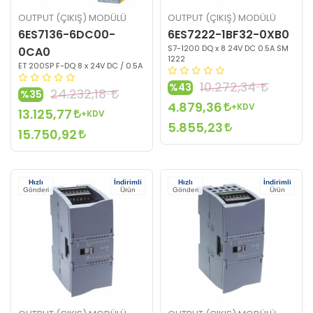
OUTPUT (ÇIKIŞ) MODÜLÜ
OUTPUT (ÇIKIŞ) MODÜLÜ
6ES7136-6DC00-
6ES7222-1BF32-0XB0
S7-1200 DQ x 8 24V DC 0.5A SM
0CA0
1222
ET 200SP F-DQ 8 x 24V DC / 0.5A
10.272,34
%43
24.232,18
%35
4.879,36
+KDV
13.125,77
+KDV
5.855,23
15.750,92
Hızlı
İndirimli
Hızlı
İndirimli
Gönderi
Ürün
Gönderi
Ürün