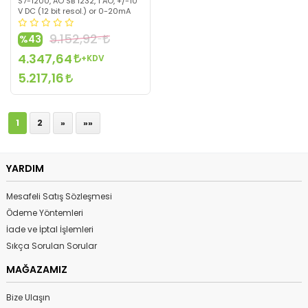
S7-1200, AO SB 1232, 1 AO, +/-10
V DC (12 bit resol.) or 0-20mA
9.152,92
%43
4.347,64
+KDV
5.217,16
1
2
»
»»
YARDIM
Mesafeli Satış Sözleşmesi
Ödeme Yöntemleri
İade ve İptal İşlemleri
Sıkça Sorulan Sorular
MAĞAZAMIZ
Bize Ulaşın