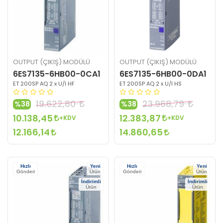
OUTPUT (ÇIKIŞ) MODÜLÜ
OUTPUT (ÇIKIŞ) MODÜLÜ
6ES7135-6HB00-0CA1
6ES7135-6HB00-0DA1
ET 200SP AQ 2 x U/I HF
ET 200SP AQ 2 x U/I HS
19.622,80
23.968,79
%38
%38
10.138,45
12.383,87
+KDV
+KDV
12.166,14
14.860,65
Hızlı
Yeni
Hızlı
Yeni
Gönderi
Ürün
Gönderi
Ürün
İndirimli
İndirimli
Ürün
Ürün