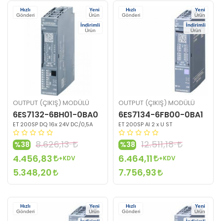
Hızlı
Yeni
Hızlı
Yeni
Gönderi
Ürün
Gönderi
Ürün
İndirimli
İndirimli
Ürün
Ürün
OUTPUT (ÇIKIŞ) MODÜLÜ
OUTPUT (ÇIKIŞ) MODÜLÜ
6ES7132-6BH01-0BA0
6ES7134-6FB00-0BA1
ET 200SP DQ 16x 24V DC/0,5A
ET 200SP AI 2 x U ST
8.626,13
12.511,18
%38
%38
4.456,83
6.464,11
+KDV
+KDV
5.348,20
7.756,93
Hızlı
Yeni
Hızlı
Yeni
Gönderi
Ürün
Gönderi
Ürün