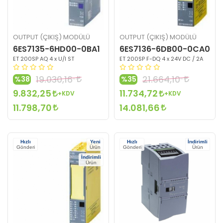
OUTPUT (ÇIKIŞ) MODÜLÜ
OUTPUT (ÇIKIŞ) MODÜLÜ
6ES7135-6HD00-0BA1
6ES7136-6DB00-0CA0
ET 200SP AQ 4 x U/I ST
ET 200SP F-DQ 4 x 24V DC / 2A
19.030,16
21.664,10
%38
%35
9.832,25
11.734,72
+KDV
+KDV
11.798,70
14.081,66
Hızlı
Yeni
Hızlı
İndirimli
Gönderi
Ürün
Gönderi
Ürün
İndirimli
Ürün