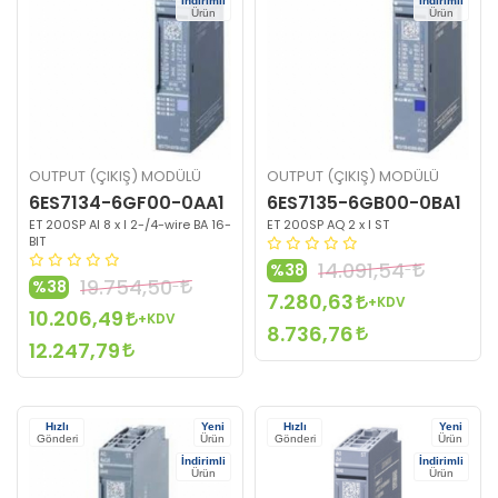
İndirimli
İndirimli
Ürün
Ürün
OUTPUT (ÇIKIŞ) MODÜLÜ
OUTPUT (ÇIKIŞ) MODÜLÜ
6ES7134-6GF00-0AA1
6ES7135-6GB00-0BA1
ET 200SP AI 8 x I 2-/4-wire BA 16-
ET 200SP AQ 2 x I ST
BIT
14.091,54
%38
19.754,50
%38
7.280,63
+KDV
10.206,49
+KDV
8.736,76
12.247,79
Hızlı
Yeni
Hızlı
Yeni
Gönderi
Ürün
Gönderi
Ürün
İndirimli
İndirimli
Ürün
Ürün