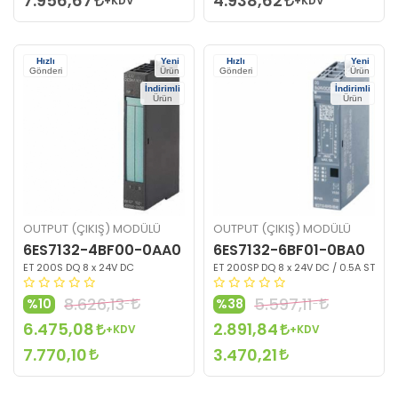
7.956,67
4.938,62
+KDV
+KDV
Hızlı
Yeni
Hızlı
Yeni
Gönderi
Ürün
Gönderi
Ürün
İndirimli
İndirimli
Ürün
Ürün
OUTPUT (ÇIKIŞ) MODÜLÜ
OUTPUT (ÇIKIŞ) MODÜLÜ
6ES7132-4BF00-0AA0
6ES7132-6BF01-0BA0
ET 200S DQ 8 x 24V DC
ET 200SP DQ 8 x 24V DC / 0.5A ST
8.626,13
5.597,11
%10
%38
6.475,08
2.891,84
+KDV
+KDV
7.770,10
3.470,21