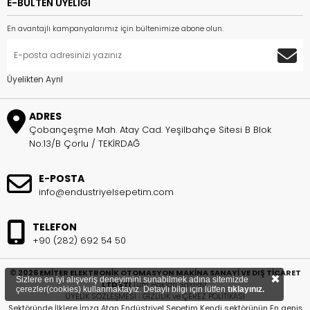
E-BÜLTEN ÜYELİĞİ
En avantajlı kampanyalarımız için bültenimize abone olun.
Üyelikten Ayrıl
ADRES
Çobançeşme Mah. Atay Cad. Yeşilbahçe Sitesi B Blok
No:13/B Çorlu / TEKİRDAĞ
E-POSTA
info@endustriyelsepetim.com
TELEFON
+90 (282) 692 54 50
© 2026 EMİTER ELEKTRONİK OTOMASYON MAKİNA SANAYİ VE DIŞ TİCARET
×
Sizlere en iyi alışveriş deneyimini sunabilmek adına sitemizde
LTD ŞTİ
Tüm Hakları Saklıdır.
çerezler(cookies) kullanmaktayız. Detaylı bilgi için lütfen
tıklayınız.
ÜYELİK SÖZLEŞMESİ
|
GİZLİLİK ve ÇEREZ POLİTİKASI
Sektöründe İlklere İmza Atan Endüstriyel Sepetim Kendi sektörünün En geniş